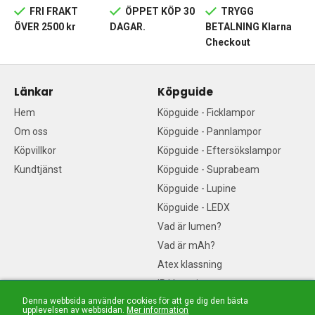
FRI FRAKT
ÖPPET KÖP 30
TRYGG
ÖVER 2500 kr
DAGAR.
BETALNING Klarna
Checkout
Länkar
Köpguide
Hem
Köpguide - Ficklampor
Om oss
Köpguide - Pannlampor
Köpvillkor
Köpguide - Eftersökslampor
Kundtjänst
Köpguide - Suprabeam
Köpguide - Lupine
Köpguide - LEDX
Vad är lumen?
Vad är mAh?
Atex klassning
IP klassning
Denna webbsida använder cookies för att ge dig den bästa
Vad är en diod? LED-guide
upplevelsen av webbsidan.
Mer information