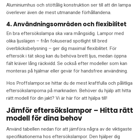
Aluminiumhus och stöttålig konstruktion ser till att din lampa
överlever även de mest utmanande förhållandena.
4. Användningsområden och flexibilitet
En bra eftersökslampa ska vara mångsidig. Lampor med
olika ljuslägen – från fokuserad spotlight till bred
överblicksbelysning – ger dig maximal flexibilitet. För
eftersök i tät skog kan du behöva brett ljus, medan öppna
fält kräver lång räckvidd. Se också efter modeller som kan
monteras på hjälmar eller gevär för handsfree användning.
Hos Proffslampor.se hittar du de mest kraftfulla och pålitliga
eftersökslamporna på marknaden. Behöver du hjälp att hitta
rätt modell för din jakt? Vi är här för att hjälpa till!
Jämför eftersökslampor – Hitta rätt
modell för dina behov
Använd tabellen nedan för att jämföra några av de viktigaste
specifikationerna hos eftersökslampor. Den hjälper dig