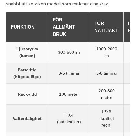
snabbt att se vilken modell som matchar dina krav.
FÖR
FÖR
FÖ
FUNKTION
ALLMÄNT
NATTJAKT
EF
BRUK
Ljusstyrka
1000-2000
300-500 lm
(lumen)
lm
Batteritid
3-5 timmar
5-8 timmar
(högsta läge)
200-300
Räckvidd
100 meter
meter
IPX6
IPX4
Vattentålighet
(kraftigt
(stänksäker)
regn)