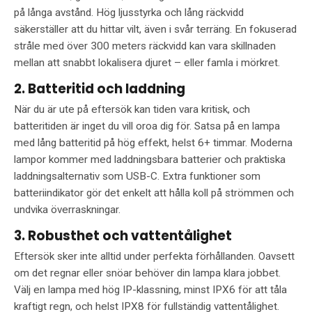
på långa avstånd. Hög ljusstyrka och lång räckvidd
säkerställer att du hittar vilt, även i svår terräng. En fokuserad
stråle med över 300 meters räckvidd kan vara skillnaden
mellan att snabbt lokalisera djuret – eller famla i mörkret.
2. Batteritid och laddning
När du är ute på eftersök kan tiden vara kritisk, och
batteritiden är inget du vill oroa dig för. Satsa på en lampa
med lång batteritid på hög effekt, helst 6+ timmar. Moderna
lampor kommer med laddningsbara batterier och praktiska
laddningsalternativ som USB-C. Extra funktioner som
batteriindikator gör det enkelt att hålla koll på strömmen och
undvika överraskningar.
3. Robusthet och vattentålighet
Eftersök sker inte alltid under perfekta förhållanden. Oavsett
om det regnar eller snöar behöver din lampa klara jobbet.
Välj en lampa med hög IP-klassning, minst IPX6 för att tåla
kraftigt regn, och helst IPX8 för fullständig vattentålighet.