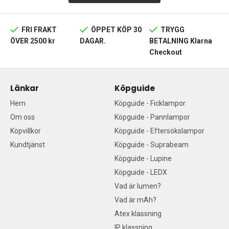
FRI FRAKT
ÖPPET KÖP 30
TRYGG
ÖVER 2500 kr
DAGAR.
BETALNING Klarna
Checkout
Länkar
Köpguide
Hem
Köpguide - Ficklampor
Om oss
Köpguide - Pannlampor
Köpvillkor
Köpguide - Eftersökslampor
Kundtjänst
Köpguide - Suprabeam
Köpguide - Lupine
Köpguide - LEDX
Vad är lumen?
Vad är mAh?
Atex klassning
IP klassning