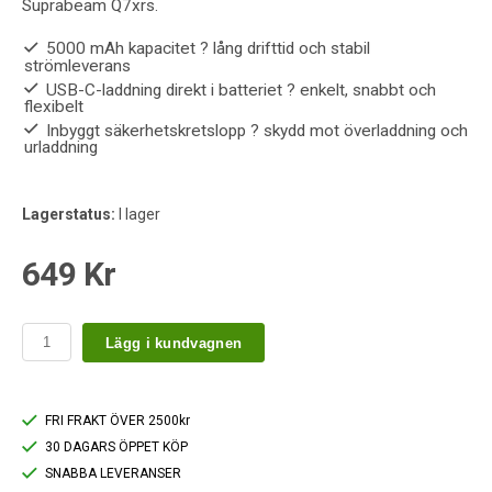
Suprabeam Q7xrs.
5000 mAh kapacitet ? lång drifttid och stabil
strömleverans
USB-C-laddning direkt i batteriet ? enkelt, snabbt och
flexibelt
Inbyggt säkerhetskretslopp ? skydd mot överladdning och
urladdning
Lagerstatus:
I lager
649 Kr
Lägg i kundvagnen
FRI FRAKT ÖVER 2500kr
30 DAGARS ÖPPET KÖP
SNABBA LEVERANSER