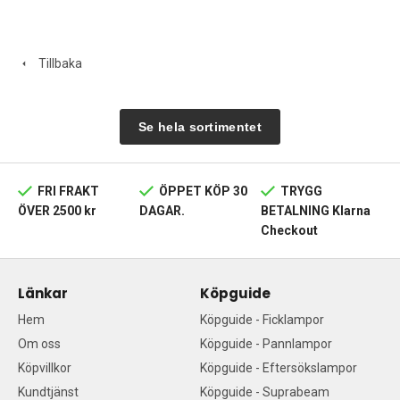
Tillbaka
Se hela sortimentet
FRI FRAKT
ÖPPET KÖP 30
TRYGG
ÖVER 2500 kr
DAGAR.
BETALNING Klarna
Checkout
Länkar
Köpguide
Hem
Köpguide - Ficklampor
Om oss
Köpguide - Pannlampor
Köpvillkor
Köpguide - Eftersökslampor
Kundtjänst
Köpguide - Suprabeam