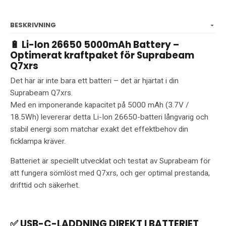
BESKRIVNING
🔋 Li-Ion 26650 5000mAh Battery –
Optimerat kraftpaket för Suprabeam
Q7xrs
Det här är inte bara ett batteri – det är hjärtat i din
Suprabeam Q7xrs.
Med en imponerande kapacitet på 5000 mAh (3.7V /
18.5Wh) levererar detta Li-Ion 26650-batteri långvarig och
stabil energi som matchar exakt det effektbehov din
ficklampa kräver.
Batteriet är speciellt utvecklat och testat av Suprabeam för
att fungera sömlöst med Q7xrs, och ger optimal prestanda,
drifttid och säkerhet.
✅ USB-C-LADDNING DIREKT I BATTERIET