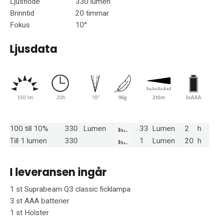
Ljusflöde
330 lumen
Brinntid
20 timmar
Fokus
10°
Ljusdata
100 till 10%
330
Lumen
33
Lumen
2
h
Till 1 lumen
330
1
Lumen
20
h
I leveransen ingår
1 st
Suprabeam Q3 classic ficklampa
3 st
AAA batterier
1 st
Hölster