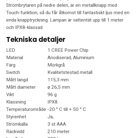
Strömbrytaren på nedre delen, är en metallknapp med
Touch-funktion, så du får åtkomst till fantastiskt ljus med en
enda knapptryckning. Lampan är vattentät upp till 1 meter
och IPX8-klassad.
Tekniska detaljer
LED
1 CREE Power Chip
Material
Anodiserad, Aluminium
Färg
Mörkgrå
Switch
Kvalitetstestad metall
Mått längd
115,3 mm
Mått diameter
ø 26,5 mm
Vikt
96 g
Klassning
IPX8
Temperaturområde
-20 ° C till + 50 ° C
Styrenhet
Ja,
Strömkälla
3 st AAA
Räckvidd
210 meter