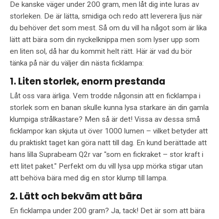
De kanske väger under 200 gram, men låt dig inte luras av
storleken. De är lätta, smidiga och redo att leverera ljus när
du behöver det som mest. Så om du vill ha något som är lika
lätt att bära som din nyckelknippa men som lyser upp som
en liten sol, då har du kommit helt rätt. Här är vad du bör
tänka på när du väljer din nästa ficklampa:
1. Liten storlek, enorm prestanda
Låt oss vara ärliga. Vem trodde någonsin att en ficklampa i
storlek som en banan skulle kunna lysa starkare än din gamla
klumpiga strålkastare? Men så är det! Vissa av dessa små
ficklampor kan skjuta ut över 1000 lumen – vilket betyder att
du praktiskt taget kan göra natt till dag. En kund berättade att
hans lilla Suprabeam Q2r var "som en fickraket – stor kraft i
ett litet paket." Perfekt om du vill lysa upp mörka stigar utan
att behöva bära med dig en stor klump till lampa.
2. Lätt och bekväm att bära
En ficklampa under 200 gram? Ja, tack! Det är som att bära