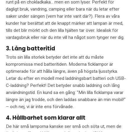
runt på en chokladkaka... men en som lyser. Perfekt för
dagligt bruk, vandring, camping eller bara när du letar efter
saker under sängen (vem har inte varit där?). Flera av våra
kunder har berättat att de knappt märker att lampan är med,
tills det blir mörkt och den lilla hjälten tar över. Idealisk för
vardagsbruk eller när du inte vill ha något som tynger ner dig.
3. Lång batteritid
Trots sin lilla storlek betyder det inte att du måste
kompromissa med batteritiden. Moderna ficklampor är
optimerade för att hålla längre, även på högsta ljusstyrka.
Letar du efter en modell med laddningsbart batteri och USB-
C-laddning? Perfekt! Det betyder snabb laddning och lång
användningstid. En kund sa en gång: "Min lilla ficklampa varar
längre än jag trodde, och den laddas snabbare än min mobil!"
– och nej, vi är inte ens förvånade.
4. Hållbarhet som klarar allt
De här små lamporna kanske ser små och söta ut, men de