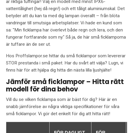
är riktiga tuffingar! Välj en modell med minst IPX6-
vattentålighet (hej då regn!) och ett tåligt aluminiumskal. Det
betyder att du kan ta med dig lampan överallt – från blöta
vandringar till smutsiga arbetsplatser. Vi hade en kund som
sa: "Min ficklampa har överlevt både regn och lera, och den
fungerar fortfarande som ny." Så ja, de här små ficklamporna
är tuffare än de ser ut.
Hos Proffslampor.se hittar du små ficklampor som levererar
STOR prestanda i små paket. Har du svårt att välja? Lugn, vi
finns här för att hjälpa dig hitta din nästa lilla ljushjälte!
Jämför små ficklampor – Hitta rätt
modell för dina behov
Vill du se vilken ficklampa som är bäst för dig? Här är en
snabb jämförelse av några viktiga specifikationer för våra
små ficklampor. Vi gör det enkelt för dig att hitta rätt!
FÖR DAGLIGT
FÖR