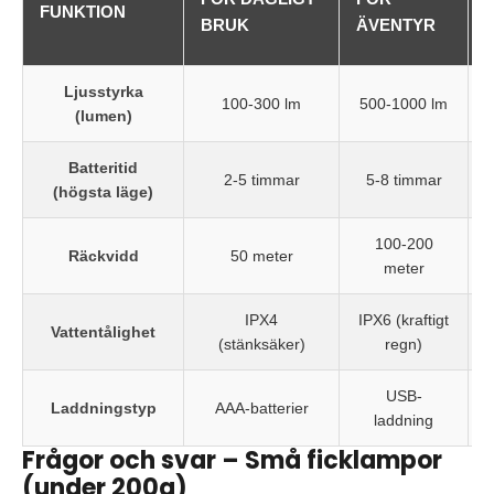
FUNKTION
BRUK
ÄVENTYR
Ljusstyrka
100-300 lm
500-1000 lm
(lumen)
Batteritid
2-5 timmar
5-8 timmar
(högsta läge)
100-200
Räckvidd
50 meter
meter
IPX4
IPX6 (kraftigt
Vattentålighet
(stänksäker)
regn)
USB-
Laddningstyp
AAA-batterier
laddning
Frågor och svar – Små ficklampor
(under 200g)