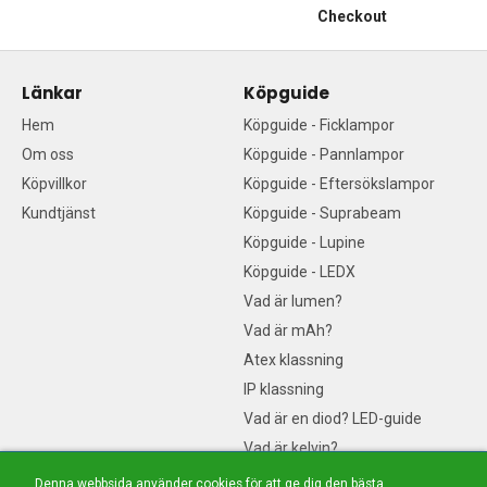
Checkout
Länkar
Köpguide
Hem
Köpguide - Ficklampor
Om oss
Köpguide - Pannlampor
Köpvillkor
Köpguide - Eftersökslampor
Kundtjänst
Köpguide - Suprabeam
Köpguide - Lupine
Köpguide - LEDX
Vad är lumen?
Vad är mAh?
Atex klassning
IP klassning
Vad är en diod? LED-guide
Vad är kelvin?
Sociala medier
Denna webbsida använder cookies för att ge dig den bästa