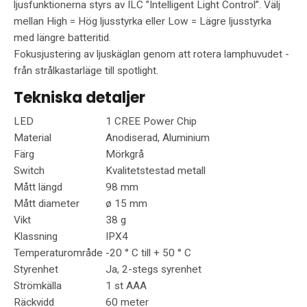
ljusfunktionerna styrs av ILC ”Intelligent Light Control”. Välj
mellan High = Hög ljusstyrka eller Low = Lägre ljusstyrka
med längre batteritid.
Fokusjustering av ljuskäglan genom att rotera lamphuvudet -
från strålkastarläge till spotlight.
Tekniska detaljer
LED
1 CREE Power Chip
Material
Anodiserad, Aluminium
Färg
Mörkgrå
Switch
Kvalitetstestad metall
Mått längd
98 mm
Mått diameter
ø 15 mm
Vikt
38 g
Klassning
IPX4
Temperaturområde
-20 ° C till + 50 ° C
Styrenhet
Ja, 2-stegs syrenhet
Strömkälla
1 st AAA
Räckvidd
60 meter