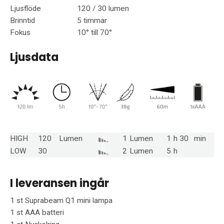
Ljusflöde
120 / 30 lumen
Brinntid
5 timmar
Fokus
10° till 70°
Ljusdata
HIGH
120
Lumen
1
Lumen
1
h
30
min
LOW
30
2
Lumen
5
h
I leveransen ingår
1 st
Suprabeam Q1 mini lampa
1 st
AAA batteri