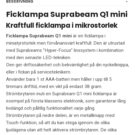
BESKRIVNING
Ficklampa Suprabeam Q1 mini
Kraftfull ficklampa i mikrostorlek
Ficklampa Suprabeam Q1 mini
är en ficklampa i
miniatyrstorlek men förvånansvärt kraftfull. Den är utrustad
med Suprabeams ”Hyper-Focus” linssystem i kombination
med den senaste LED-tekniken.
Den ger driftssäkerhet och bekvämlighet på din nyckelknippa,
eller i fickan på serviceteknikern.
Använder bara 1 st AAA-batteri men håller i upp till 5
timmars drifttid, med en vikt på endast 38 gram.
Strömbrytaren inuti en Suprabeam Q1 mini ficklampa är
exempel på första klassens elektronik, som garanterar lång
livslängd och pålitlig funktionalitet varje gång.
Strömbrytaren på nedre delen, är en metallknapp med
Touch-funktion, så att du kan stega igenom de olika
ljuslägena utan att helt aktivera strömbrytaren. De olika