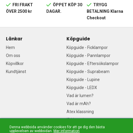
FRI FRAKT
ÖPPET KÖP 30
TRYGG
ÖVER 2500 kr
DAGAR.
BETALNING Klarna
Checkout
Länkar
Köpguide
Hem
Köpguide - Ficklampor
Om oss
Köpguide - Pannlampor
Köpvillkor
Köpguide - Eftersökslampor
Kundtjänst
Köpguide - Suprabeam
Köpguide - Lupine
Köpguide - LEDX
Vad är lumen?
Vad är mAh?
Atex klassning
IP klassning
Denna webbsida använder cookies för att ge dig den bästa
Vad är en diod? LED-guide
upplevelsen av webbsidan.
Mer information