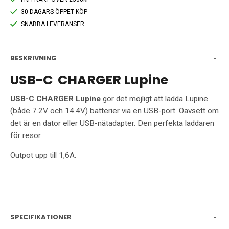
30 DAGARS ÖPPET KÖP
SNABBA LEVERANSER
BESKRIVNING
USB-C CHARGER Lupine
USB-C CHARGER Lupine
gör
det möjligt att
ladda
Lupine
(både 7.2V och 14.4V)
batterier via
en USB-port
.
Oavsett
om
det är en
dator
eller
USB-nätadapter
.
Den perfekta
laddaren
för
resor.
Outpot
upp till
1,6A
.
SPECIFIKATIONER