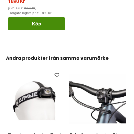
1890 Kr
(Ord. Pris:
2290 Kr
)
Tidigare lägsta pris:
1890 Kr
Köp
Andra produkter från samma varumärke