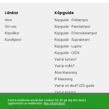
Länkar
Köpguide
Hem
Köpguide - Ficklampor
Om oss
Köpguide - Pannlampor
Köpvillkor
Köpguide - Eftersökslampor
Kundtjänst
Köpguide - Suprabeam
Köpguide - Lupine
Köpguide - LEDX
Vad är lumen?
Vad är mAh?
Atex klassning
IP klassning
Vad är en diod? LED-guide
Vad är kelvin?
Sociala medier
Denna webbsida använder cookies för att ge dig den bästa
upplevelsen av webbsidan.
Mer information
Följ oss på sociala medier!