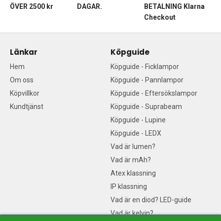
ÖVER 2500 kr
DAGAR.
BETALNING Klarna
Checkout
Länkar
Köpguide
Hem
Köpguide - Ficklampor
Om oss
Köpguide - Pannlampor
Köpvillkor
Köpguide - Eftersökslampor
Kundtjänst
Köpguide - Suprabeam
Köpguide - Lupine
Köpguide - LEDX
Vad är lumen?
Vad är mAh?
Atex klassning
IP klassning
Vad är en diod? LED-guide
Vad är kelvin?