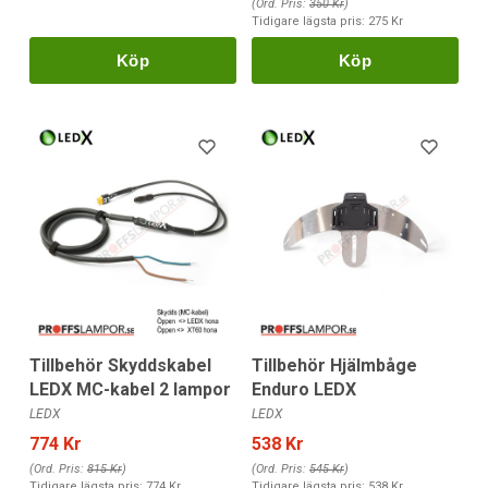
(Ord. Pris:
350 Kr
)
Tidigare lägsta pris:
275 Kr
Köp
Köp
Tillbehör Skyddskabel
Tillbehör Hjälmbåge
LEDX MC-kabel 2 lampor
Enduro LEDX
LEDX
LEDX
774 Kr
538 Kr
(Ord. Pris:
815 Kr
)
(Ord. Pris:
545 Kr
)
Tidigare lägsta pris:
774 Kr
Tidigare lägsta pris:
538 Kr