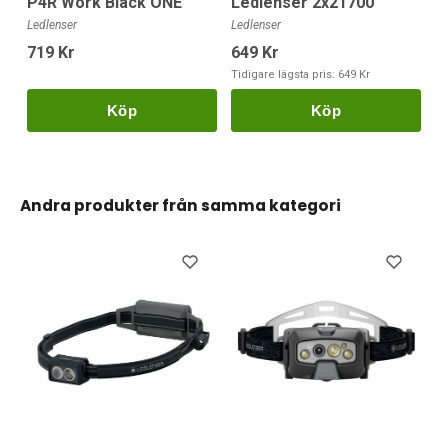
P4R Work Black ONE
Ledlenser 2x21700
Ledlenser
Ledlenser
719 Kr
649 Kr
Tidigare lägsta pris:
649 Kr
Köp
Köp
Andra produkter från samma kategori