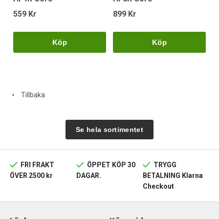
559 Kr
899 Kr
Köp
Köp
Tillbaka
Se hela sortimentet
FRI FRAKT
ÖPPET KÖP 30
TRYGG
ÖVER 2500 kr
DAGAR.
BETALNING Klarna
Checkout