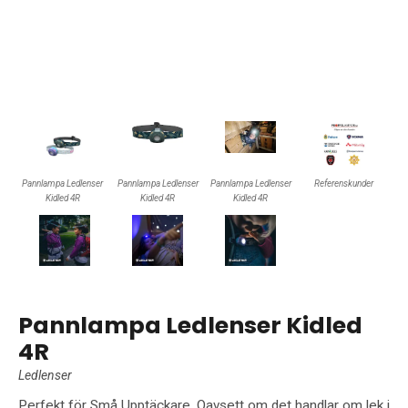
Pannlampa Ledlenser
Pannlampa Ledlenser
Pannlampa Ledlenser
Referenskunder
Kidled 4R
Kidled 4R
Kidled 4R
Pannlampa Ledlenser Kidled
4R
Ledlenser
Perfekt för Små Upptäckare. Oavsett om det handlar om lek i