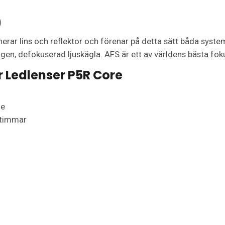
)
r lins och reflektor och förenar på detta sätt båda system
en, defokuserad ljuskägla. AFS är ett av världens bästa fo
r Ledlenser P5R Core
me
 timmar