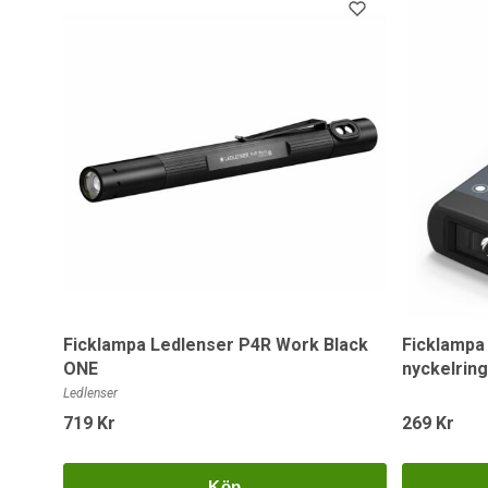
Ficklampa Ledlenser P4R Work Black
Ficklampa
ONE
nyckelrin
Ledlenser
719 Kr
269 Kr
Köp