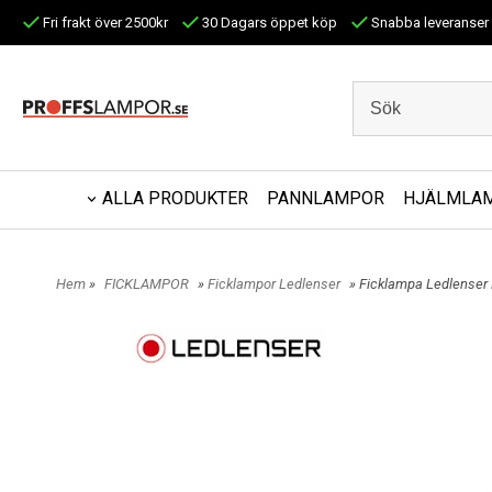
Fri frakt över 2500kr
30 Dagars öppet köp
Snabba leveranser
ALLA PRODUKTER
PANNLAMPOR
HJÄLMLA
Hem
»
FICKLAMPOR
»
Ficklampor Ledlenser
» Ficklampa Ledlenser