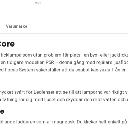
Core
Varumärke
Core
cklampa som utan problem får plats i en byx- eller jackficka.
den tidigare modellen P5R – denna gång med rejälare ljusflö
 Focus System säkerställer att du snabbt kan växla från en br
ket svårt för Ledlenser att se till att lamporna var riktigt 
la tätning rör sig med ljuset och skyddar den mot vatten och
re
jande laddaren som är magnetisk. Du klickar helt enkelt på 