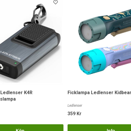
 Ledlenser K4R
Ficklampa Ledlenser Kidbea
gslampa
Ledlenser
359 Kr
Köp