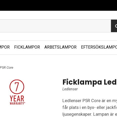
MPOR
FICKLAMPOR
ARBETSLAMPOR
EFTERSÖKSLAMP
 P5R Core
Ficklampa Led
Ledlenser
Ledlenser P5R Core är en m
får plats i en byx- eller jack
ljusegenskaper. Lampan är e