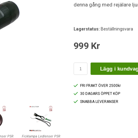
denna gång med rejälare lj
Lagerstatus:
Beställningsvara
999 Kr
Lägg i kundva
FRI FRAKT ÖVER 2500kr
30 DAGARS ÖPPET KÖP
SNABBA LEVERANSER
enser P5R
Ficklampa Ledlenser P5R