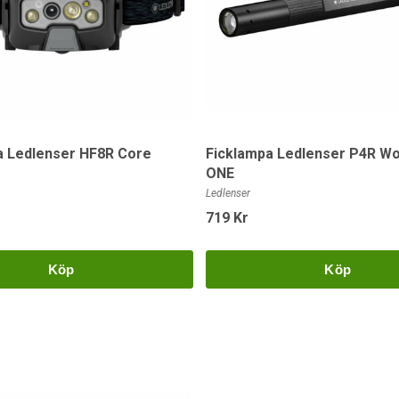
 Ledlenser HF8R Core
Ficklampa Ledlenser P4R Wo
ONE
Ledlenser
719 Kr
Köp
Köp