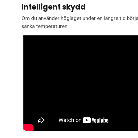
Intelligent skydd
Om du använder högläget under en längre tid börja
sänka temperaturen.