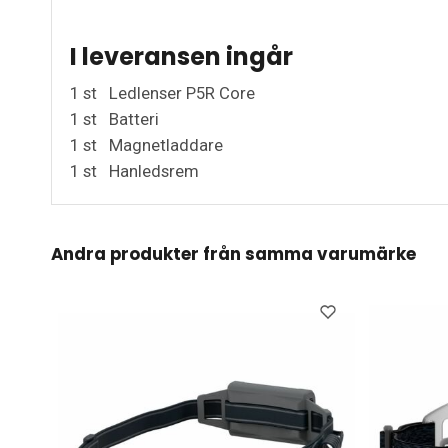
I leveransen ingår
1 st
Ledlenser P5R Core
1 st
Batteri
1 st
Magnetladdare
1 st
Hanledsrem
Andra produkter från samma varumärke