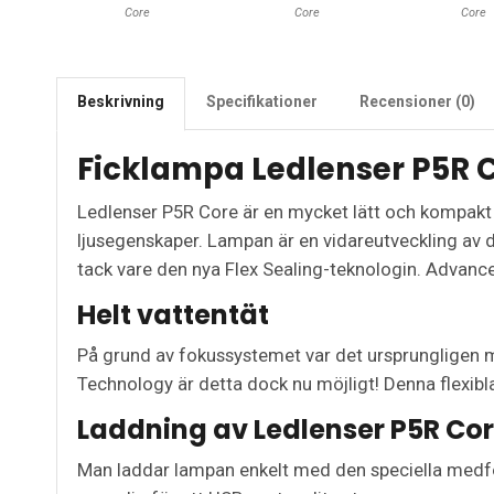
Core
Core
Core
Beskrivning
Specifikationer
Recensioner (0)
Ficklampa Ledlenser P5R 
Ledlenser P5R Core är en mycket lätt och kompakt fi
ljusegenskaper. Lampan är en vidareutveckling av 
tack vare den nya Flex Sealing-teknologin. Advanced
Helt vattentät
På grund av fokussystemet var det ursprungligen myc
Technology är detta dock nu möjligt! Denna flexib
Laddning av Ledlenser P5R Co
Man laddar lampan enkelt med den speciella medföl