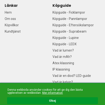
Länkar
Köpguide
Hem
Köpguide - Ficklampor
Om oss
Köpguide - Pannlampor
Köpvillkor
Köpguide - Eftersökslampor
Kundtjänst
Köpguide - Suprabeam
Köpguide - Lupine
Köpguide - LEDX
Vad är lumen?
Vad är mAh?
Atex klassning
IP klassning
Vad är en diod? LED-guide
Vad är kelvin?
Sociala medier
Denna webbsida använder cookies för att ge dig den bästa
upplevelsen av webbsidan.
Mer information
Följ oss på sociala medier!
Okej