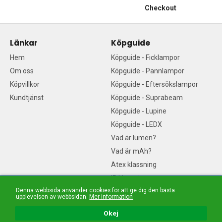
Checkout
Länkar
Köpguide
Hem
Köpguide - Ficklampor
Om oss
Köpguide - Pannlampor
Köpvillkor
Köpguide - Eftersökslampor
Kundtjänst
Köpguide - Suprabeam
Köpguide - Lupine
Köpguide - LEDX
Vad är lumen?
Vad är mAh?
Atex klassning
IP klassning
Denna webbsida använder cookies för att ge dig den bästa
Vad är en diod? LED-guide
upplevelsen av webbsidan.
Mer information
Vad är kelvin?
Okej
Sociala medier