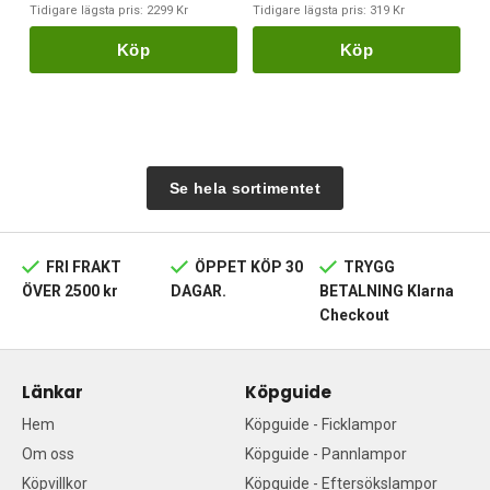
Tidigare lägsta pris:
2299 Kr
Tidigare lägsta pris:
319 Kr
Köp
Köp
Se hela sortimentet
FRI FRAKT
ÖPPET KÖP 30
TRYGG
ÖVER 2500 kr
DAGAR.
BETALNING Klarna
Checkout
Länkar
Köpguide
Hem
Köpguide - Ficklampor
Om oss
Köpguide - Pannlampor
Köpvillkor
Köpguide - Eftersökslampor