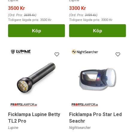
Lupine
Lupine
3500 Kr
3300 Kr
(Ord. Pris:
3699 Kr
)
(Ord. Pris:
3499 Kr
)
Tidigare lägsta pris:
3500 Kr
Tidigare lägsta pris:
3300 Kr
Köp
Köp
Ficklampa Lupine Betty
Ficklampa Pro Star Led
TL2 Pro
Seachr
Lupine
Nightsearcher